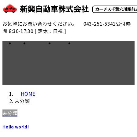
コ
ナ
ン
ビ
テ
ゲ
お気軽にお問い合わせください。
043-251-5341
受付時
ン
ー
間 8:30-17:30 [ 定休：日祝 ]
ツ
シ
へ
ョ
HOME
レンタカー
会社概要
アクセス
未分類
ス
ン
キ
に
ッ
移
プ
動
HOME
未分類
未分類
Hello world!